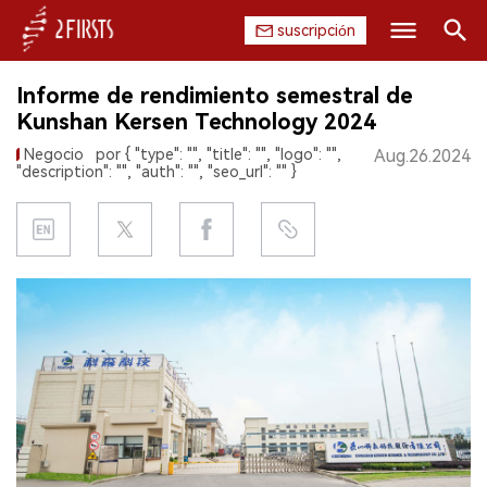
suscripción
Buscar
Informe de rendimiento semestral de
INICIO
Kunshan Kersen Technology 2024
Negocio
por { "type": "", "title": "", "logo": "",
Aug.26.2024
EMPRESA
"description": "", "auth": "", "seo_url": "" }
PRODUCTO
REGULACIÓN
CHINA
DATOS
EXPOSICIÓN
ENTREVISTA