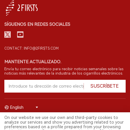
SÍGUENOS EN REDES SOCIALES
CONTACT: INFO@2FIRSTS.COM
MANTENTE ACTUALIZADO.
Envía tu correo electrónico para recibir noticias semanales sobre las
noticias más relevantes de la industria de los cigarrillos electrónicos.
SUSCRÍBETE
English
On our website we use our own and third-party cookies to
© 2026 Shenzhen 2FIRSTS Technology Co.,Ltd. Todos los derechos
analyze our services and show you advertising related to your
reservados.
preferences based on a profile prepared from your browsing
2FIRSTS solo es accesible para profesionales de la industria,