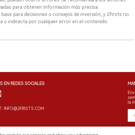
nadas para obtener información más precisa.
 base para decisiones o consejos de inversión, y 2Firsts no
 o indirecta por cualquier error en el contenido.
S EN REDES SOCIALES
MA
Env
sem
la i
: INFO@2FIRSTS.COM