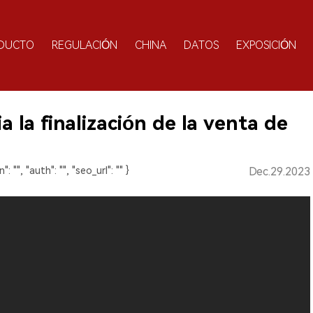
DUCTO
REGULACIÓN
CHINA
DATOS
EXPOSICIÓN
la finalización de la venta de
": "", "auth": "", "seo_url": "" }
Dec.29.2023