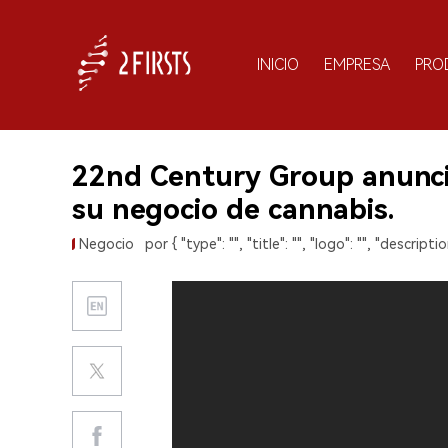
INICIO
EMPRESA
PRO
22nd Century Group anuncia 
su negocio de cannabis.
Negocio
por { "type": "", "title": "", "logo": "", "description