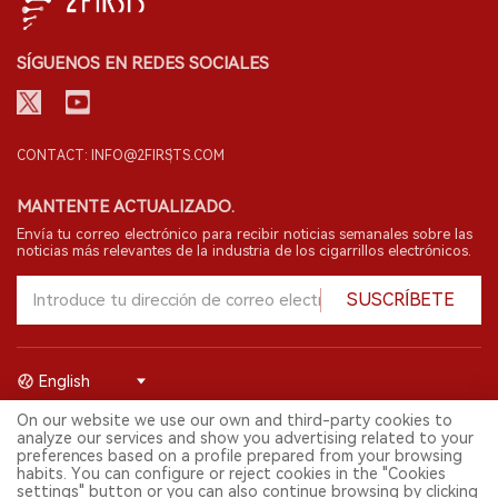
SÍGUENOS EN REDES SOCIALES
CONTACT: INFO@2FIRSTS.COM
MANTENTE ACTUALIZADO.
Envía tu correo electrónico para recibir noticias semanales sobre las
noticias más relevantes de la industria de los cigarrillos electrónicos.
SUSCRÍBETE
English
On our website we use our own and third-party cookies to
© 2026 Shenzhen 2FIRSTS Technology Co.,Ltd. Todos los derechos
analyze our services and show you advertising related to your
reservados.
preferences based on a profile prepared from your browsing
2FIRSTS solo es accesible para profesionales de la industria,
habits. You can configure or reject cookies in the "Cookies
investigadores, medios y otros profesionales. El acceso por menores
settings" button or you can also continue browsing by clicking
está prohibido.