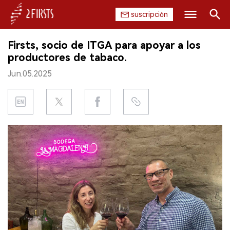
suscripción
Buscar
Firsts, socio de ITGA para apoyar a los
INICIO
productores de tabaco.
Jun.05.2025
EMPRESA
PRODUCTO
REGULACIÓN
CHINA
DATOS
EXPOSICIÓN
ENTREVISTA