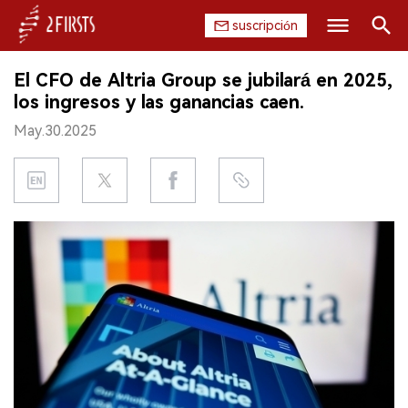
suscripción
Buscar
El CFO de Altria Group se jubilará en 2025,
INICIO
los ingresos y las ganancias caen.
May.30.2025
EMPRESA
PRODUCTO
REGULACIÓN
CHINA
DATOS
EXPOSICIÓN
ENTREVISTA