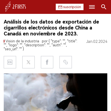
suscripción
Buscar
Análisis de los datos de exportación de
INICIO
cigarrillos electrónicos desde China a
Canadá en noviembre de 2023.
EMPRESA
Visión de la industria
por { "type": "", "title":
Jan.02.2024
"", "logo": "", "description": "", "auth": "",
PRODUCTO
"seo_url": "" }
REGULACIÓN
CHINA
DATOS
EXPOSICIÓN
ENTREVISTA