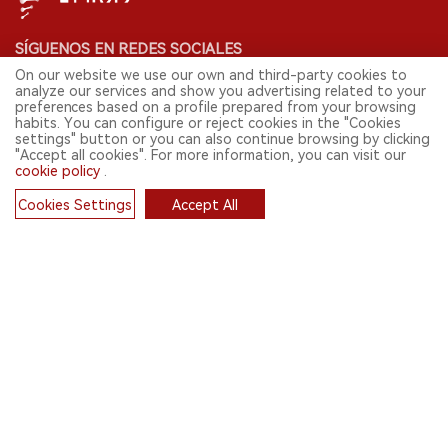
SÍGUENOS EN REDES SOCIALES
On our website we use our own and third-party cookies to
analyze our services and show you advertising related to your
preferences based on a profile prepared from your browsing
habits. You can configure or reject cookies in the "Cookies
CONTACT: INFO@2FIRSTS.COM
settings" button or you can also continue browsing by clicking
"Accept all cookies". For more information, you can visit our
cookie policy
.
MANTENTE ACTUALIZADO.
Envía tu correo electrónico para recibir noticias semanales sobre las
Cookies Settings
Accept All
noticias más relevantes de la industria de los cigarrillos electrónicos.
Cookies
SUSCRÍBETE
English
© 2026 Shenzhen 2FIRSTS Technology Co.,Ltd. Todos los derechos
reservados.
2FIRSTS solo es accesible para profesionales de la industria,
investigadores, medios y otros profesionales. El acceso por menores
está prohibido.