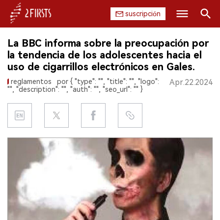
suscripción
Buscar
La BBC informa sobre la preocupación por
INICIO
la tendencia de los adolescentes hacia el
uso de cigarrillos electrónicos en Gales.
EMPRESA
reglamentos
por { "type": "", "title": "", "logo":
Apr.22.2024
"", "description": "", "auth": "", "seo_url": "" }
PRODUCTO
REGULACIÓN
CHINA
DATOS
EXPOSICIÓN
ENTREVISTA