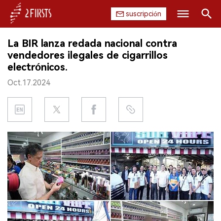
suscripción
Buscar
La BIR lanza redada nacional contra
INICIO
vendedores ilegales de cigarrillos
electrónicos.
EMPRESA
Oct.17.2024
PRODUCTO
REGULACIÓN
CHINA
DATOS
EXPOSICIÓN
ENTREVISTA