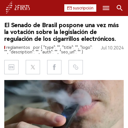
suscripción
Buscar
El Senado de Brasil pospone una vez más
INICIO
la votación sobre la legislación de
regulación de los cigarrillos electrónicos.
EMPRESA
reglamentos
por { "type": "", "title": "", "logo":
Jul.10.2024
"", "description": "", "auth": "", "seo_url": "" }
PRODUCTO
REGULACIÓN
CHINA
DATOS
EXPOSICIÓN
ENTREVISTA