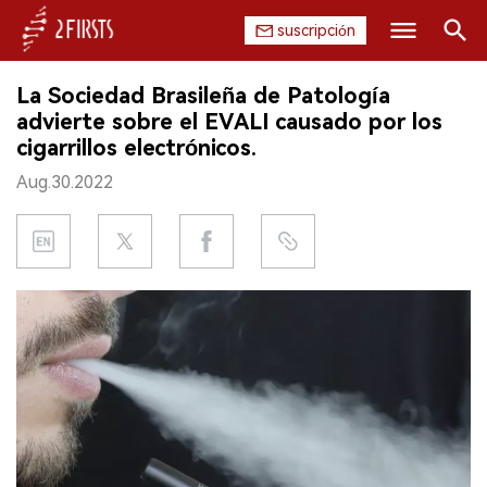
suscripción
Buscar
La Sociedad Brasileña de Patología
INICIO
advierte sobre el EVALI causado por los
cigarrillos electrónicos.
EMPRESA
Aug.30.2022
PRODUCTO
REGULACIÓN
CHINA
DATOS
EXPOSICIÓN
ENTREVISTA