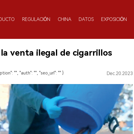
DUCTO
REGULACIÓN
CHINA
DATOS
EXPOSICIÓN
 venta ilegal de cigarrillos
ption": "", "auth": "", "seo_url": "" }
Dec.20.2023