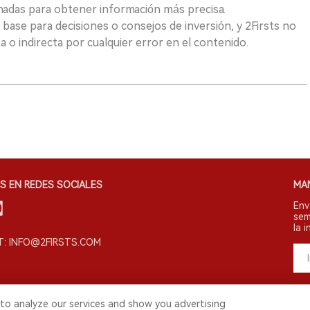
nadas para obtener información más precisa.
 base para decisiones o consejos de inversión, y 2Firsts no
 o indirecta por cualquier error en el contenido.
S EN REDES SOCIALES
MA
Env
sem
la i
: INFO@2FIRSTS.COM
to analyze our services and show you advertising