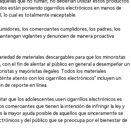
quellas que no fuman, no deberían utilizar estos productos.
los están poniendo cigarrillos electrónicos en manos de
 lo cual es totalmente inaceptable.
umidores, los comerciantes cumplidores, los padres, los
mantengan vigilantes y denuncien de manera proactiva
iedad de materiales descargables para que los minoristas
, con el fin de alentar al público en general a desempeñar un
oristas y mayoristas ilegales. Todos los materiales
nte atento con los cigarrillos electrónicos" incluyen un
ón de reporte en línea.
itar que los adolescentes usen cigarrillos electrónicos es
os comerciantes que tienen la intención de infringir la ley y
s la mayor ayuda posible de aquellos que sinceramente se
ectrónicos y del público que se preocupa por el bienestar de