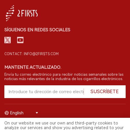
SÍGUENOS EN REDES SOCIALES
CONTACT: INFO@2FIRSTS.COM
MANTENTE ACTUALIZADO.
Envía tu correo electrónico para recibir noticias semanales sobre las
noticias más relevantes de la industria de los cigarrillos electrónicos.
SUSCRÍBETE
English
On our website we use our own and third-party cookies to
© 2026 Shenzhen 2FIRSTS Technology Co.,Ltd. Todos los derechos
analyze our services and show you advertising related to your
reservados.