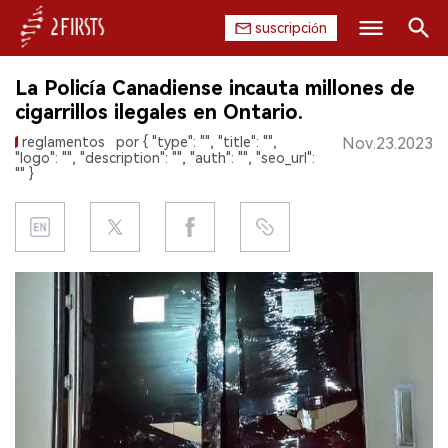
suscripción
Buscar
La Policía Canadiense incauta millones de
INICIO
cigarrillos ilegales en Ontario.
reglamentos
por { "type": "", "title": "",
Nov.23.2023
EMPRESA
"logo": "", "description": "", "auth": "", "seo_url":
"" }
PRODUCTO
REGULACIÓN
CHINA
DATOS
EXPOSICIÓN
ENTREVISTA