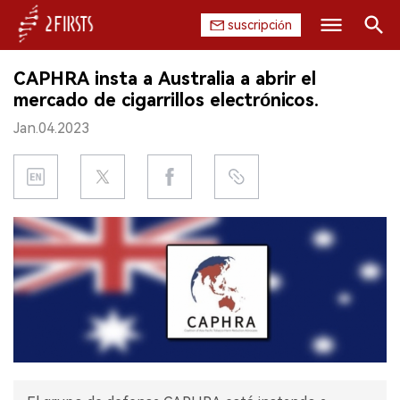
suscripción
Buscar
CAPHRA insta a Australia a abrir el
INICIO
mercado de cigarrillos electrónicos.
Jan.04.2023
EMPRESA
PRODUCTO
REGULACIÓN
CHINA
DATOS
EXPOSICIÓN
ENTREVISTA