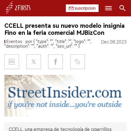
suscripción
Buscar
CCELL presenta su nuevo modelo insignia
INICIO
Fino en la feria comercial MJBizCon
Eventos
por { "type": "", "title": "", "logo": "",
Dec.08.2023
EMPRESA
"description": "", "auth": "", "seo_url": "" }
PRODUCTO
REGULACIÓN
CHINA
DATOS
EXPOSICIÓN
ENTREVISTA
CCELL, una empresa de tecnología de cigarrillos