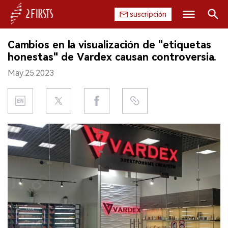
suscripción
Buscar
Cambios en la visualización de "etiquetas
INICIO
honestas" de Vardex causan controversia.
May.25.2023
EMPRESA
PRODUCTO
REGULACIÓN
CHINA
DATOS
EXPOSICIÓN
ENTREVISTA