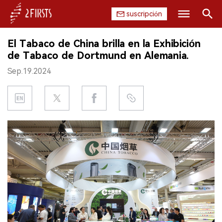
suscripción
Buscar
El Tabaco de China brilla en la Exhibición
INICIO
de Tabaco de Dortmund en Alemania.
Sep.19.2024
EMPRESA
PRODUCTO
REGULACIÓN
CHINA
DATOS
EXPOSICIÓN
ENTREVISTA