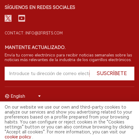
SÍGUENOS EN REDES SOCIALES
CONTACT: INFO@2FIRSTS.COM
MANTENTE ACTUALIZADO.
Envía tu correo electrónico para recibir noticias semanales sobre las
noticias más relevantes de la industria de los cigarrillos electrónicos.
SUSCRÍBETE
English
On our website we use our own and third-party cookies to
© 2026 Shenzhen 2FIRSTS Technology Co.,Ltd. Todos los derechos
analyze our services and show you advertising related to your
reservados.
preferences based on a profile prepared from your browsing
2FIRSTS solo es accesible para profesionales de la industria,
habits. You can configure or reject cookies in the "Cookies
investigadores, medios y otros profesionales. El acceso por menores
settings" button or you can also continue browsing by clicking
está prohibido.
"Accept all cookies". For more information, you can visit our
Este sitio web presta servicios a usuarios fuera del territorio chino
cookie policy
.