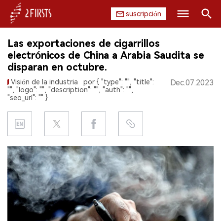
suscripción
Buscar
Las exportaciones de cigarrillos
INICIO
electrónicos de China a Arabia Saudita se
disparan en octubre.
EMPRESA
Visión de la industria
por { "type": "", "title":
Dec.07.2023
"", "logo": "", "description": "", "auth": "",
PRODUCTO
"seo_url": "" }
REGULACIÓN
CHINA
DATOS
EXPOSICIÓN
ENTREVISTA