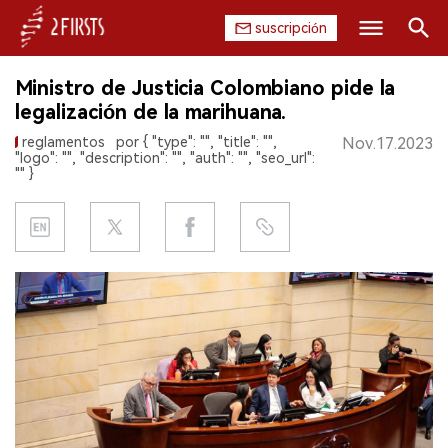
suscripción
Buscar
Ministro de Justicia Colombiano pide la
INICIO
legalización de la marihuana.
reglamentos
por { "type": "", "title": "",
Nov.17.2023
EMPRESA
"logo": "", "description": "", "auth": "", "seo_url":
"" }
PRODUCTO
REGULACIÓN
CHINA
DATOS
EXPOSICIÓN
ENTREVISTA