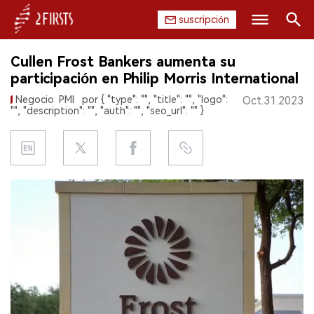
suscripción
Buscar
Cullen Frost Bankers aumenta su
INICIO
participación en Philip Morris International
Negocio
PMI
por { "type": "", "title": "", "logo":
Oct.31.2023
EMPRESA
"", "description": "", "auth": "", "seo_url": "" }
PRODUCTO
REGULACIÓN
CHINA
DATOS
EXPOSICIÓN
ENTREVISTA