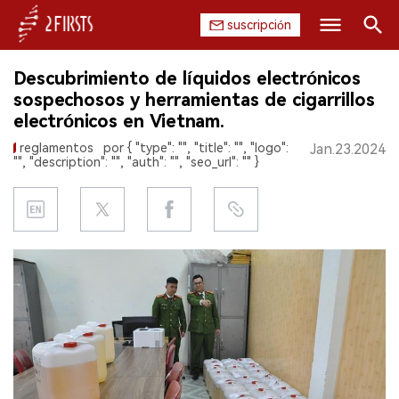
suscripción
Buscar
Descubrimiento de líquidos electrónicos
INICIO
sospechosos y herramientas de cigarrillos
electrónicos en Vietnam.
EMPRESA
reglamentos
por { "type": "", "title": "", "logo":
Jan.23.2024
"", "description": "", "auth": "", "seo_url": "" }
PRODUCTO
REGULACIÓN
CHINA
DATOS
EXPOSICIÓN
ENTREVISTA