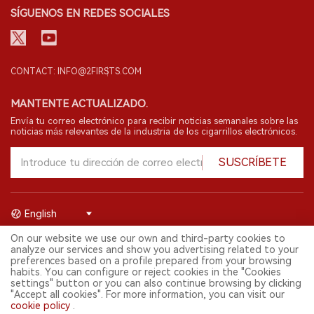
SÍGUENOS EN REDES SOCIALES
CONTACT: INFO@2FIRSTS.COM
MANTENTE ACTUALIZADO.
Envía tu correo electrónico para recibir noticias semanales sobre las
noticias más relevantes de la industria de los cigarrillos electrónicos.
SUSCRÍBETE
English
On our website we use our own and third-party cookies to
© 2026 Shenzhen 2FIRSTS Technology Co.,Ltd. Todos los derechos
analyze our services and show you advertising related to your
reservados.
preferences based on a profile prepared from your browsing
2FIRSTS solo es accesible para profesionales de la industria,
habits. You can configure or reject cookies in the "Cookies
investigadores, medios y otros profesionales. El acceso por menores
settings" button or you can also continue browsing by clicking
está prohibido.
"Accept all cookies". For more information, you can visit our
Este sitio web presta servicios a usuarios fuera del territorio chino
cookie policy
.
continental. Para usuarios en la China continental, por favor