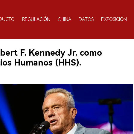
DUCTO
REGULACIÓN
CHINA
DATOS
EXPOSICIÓN
ert F. Kennedy Jr. como
icios Humanos (HHS).