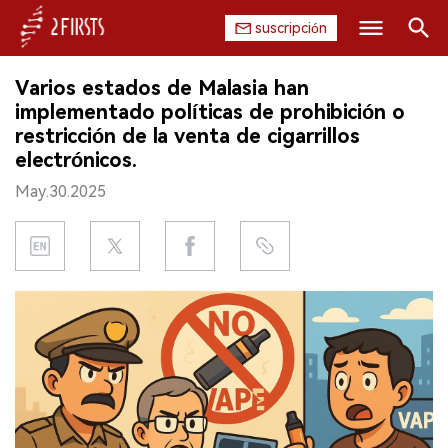
suscripción
Buscar
Varios estados de Malasia han
INICIO
implementado políticas de prohibición o
restricción de la venta de cigarrillos
EMPRESA
electrónicos.
May.30.2025
PRODUCTO
REGULACIÓN
CHINA
DATOS
EXPOSICIÓN
ENTREVISTA