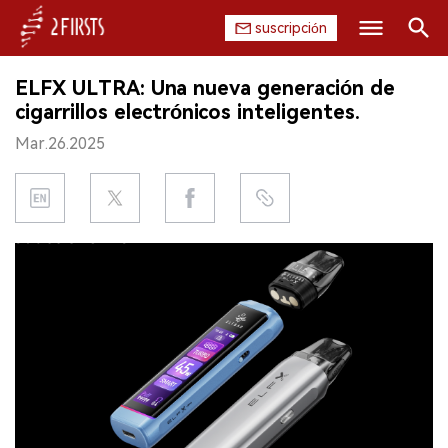
suscripción
Buscar
ELFX ULTRA: Una nueva generación de
INICIO
cigarrillos electrónicos inteligentes.
Mar.26.2025
EMPRESA
PRODUCTO
REGULACIÓN
CHINA
DATOS
EXPOSICIÓN
ENTREVISTA