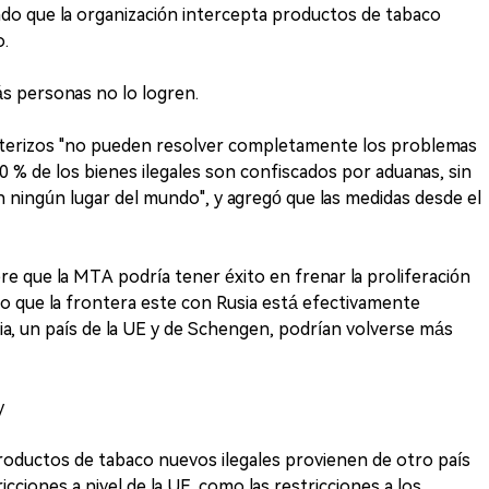
do que la organización intercepta productos de tabaco
o.
ás personas no lo logren.
nterizos "no pueden resolver completamente los problemas
100 % de los bienes ilegales son confiscados por aduanas, sin
n ningún lugar del mundo", y agregó que las medidas desde el
e que la MTA podría tener éxito en frenar la proliferación
o que la frontera este con Rusia está efectivamente
ia, un país de la UE y de Schengen, podrían volverse más
y
productos de tabaco nuevos ilegales provienen de otro país
icciones a nivel de la UE, como las restricciones a los