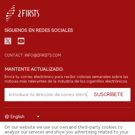
SÍGUENOS EN REDES SOCIALES
CONTACT: INFO@2FIRSTS.COM
MANTENTE ACTUALIZADO.
Envía tu correo electrónico para recibir noticias semanales sobre las
noticias más relevantes de la industria de los cigarrillos electrónicos.
SUSCRÍBETE
English
On our website we use our own and third-party cookies to
© 2026 Shenzhen 2FIRSTS Technology Co.,Ltd. Todos los derechos
analyze our services and show you advertising related to your
reservados.