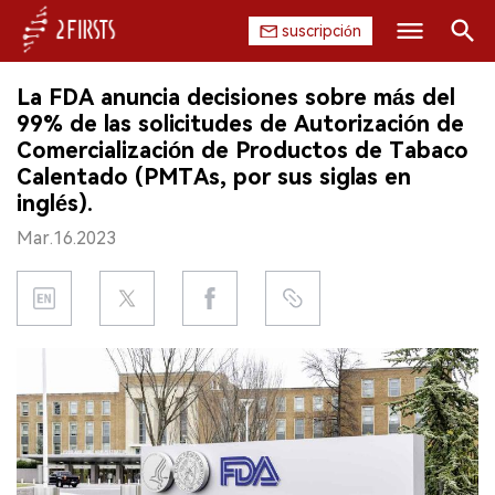
suscripción
Buscar
La FDA anuncia decisiones sobre más del
INICIO
99% de las solicitudes de Autorización de
Comercialización de Productos de Tabaco
EMPRESA
Calentado (PMTAs, por sus siglas en
inglés).
PRODUCTO
Mar.16.2023
REGULACIÓN
CHINA
DATOS
EXPOSICIÓN
ENTREVISTA