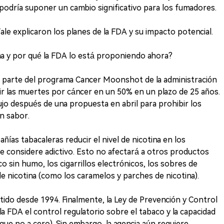
s podría suponer un cambio significativo para los fumadores.
le explicaron los planes de la FDA y su impacto potencial.
tina y por qué la FDA lo está proponiendo ahora?
s es parte del programa Cancer Moonshot de la administración
ir las muertes por cáncer en un 50% en un plazo de 25 años.
ujo después de una propuesta en abril para prohibir los
on sabor.
ñías tabacaleras reducir el nivel de nicotina en los
se considere adictivo. Esto no afectará a otros productos
o sin humo, los cigarrillos electrónicos, los sobres de
 de nicotina (como los caramelos y parches de nicotina).
utido desde 1994. Finalmente, la Ley de Prevención y Control
la FDA el control regulatorio sobre el tabaco y la capacidad
nque no a cero). Sin embargo, la agencia aún requiere