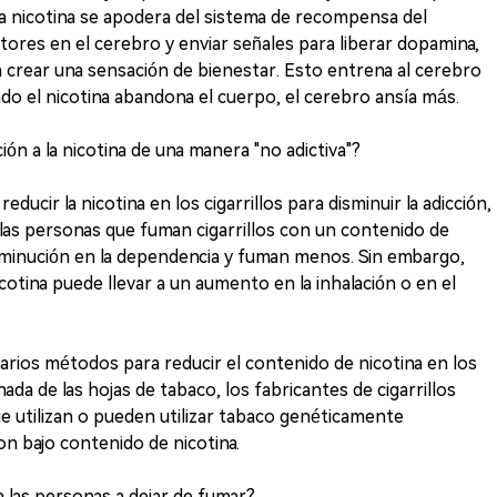
, la nicotina se apodera del sistema de recompensa del
ptores en el cerebro y enviar señales para liberar dopamina,
crear una sensación de bienestar. Esto entrena al cerebro
ndo el nicotina abandona el cuerpo, el cerebro ansía más.
ión a la nicotina de una manera "no adictiva"?
ucir la nicotina en los cigarrillos para disminuir la adicción,
 las personas que fuman cigarrillos con un contenido de
minución en la dependencia y fuman menos. Sin embargo,
cotina puede llevar a un aumento en la inhalación o en el
arios métodos para reducir el contenido de nicotina en los
inada de las hojas de tabaco, los fabricantes de cigarrillos
e utilizan o pueden utilizar tabaco genéticamente
on bajo contenido de nicotina.
a las personas a dejar de fumar?