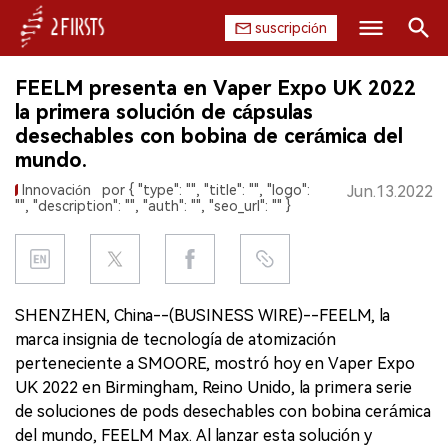
suscripción
Buscar
FEELM presenta en Vaper Expo UK 2022
INICIO
la primera solución de cápsulas
desechables con bobina de cerámica del
EMPRESA
mundo.
Innovación
por { "type": "", "title": "", "logo":
Jun.13.2022
PRODUCTO
"", "description": "", "auth": "", "seo_url": "" }
REGULACIÓN
CHINA
SHENZHEN, China--(BUSINESS WIRE)--FEELM, la
marca insignia de tecnología de atomización
DATOS
perteneciente a SMOORE, mostró hoy en Vaper Expo
UK 2022 en Birmingham, Reino Unido, la primera serie
EXPOSICIÓN
de soluciones de pods desechables con bobina cerámica
del mundo, FEELM Max. Al lanzar esta solución y
ENTREVISTA