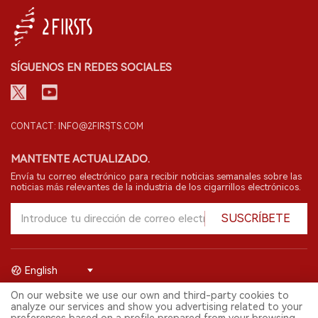
SÍGUENOS EN REDES SOCIALES
CONTACT: INFO@2FIRSTS.COM
MANTENTE ACTUALIZADO.
Envía tu correo electrónico para recibir noticias semanales sobre las
noticias más relevantes de la industria de los cigarrillos electrónicos.
SUSCRÍBETE
English
On our website we use our own and third-party cookies to
© 2026 Shenzhen 2FIRSTS Technology Co.,Ltd. Todos los derechos
analyze our services and show you advertising related to your
reservados.