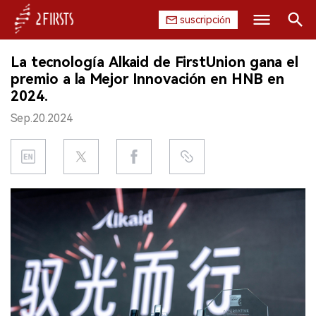
suscripción
Buscar
La tecnología Alkaid de FirstUnion gana el
INICIO
premio a la Mejor Innovación en HNB en
2024.
EMPRESA
Sep.20.2024
PRODUCTO
REGULACIÓN
CHINA
DATOS
EXPOSICIÓN
ENTREVISTA