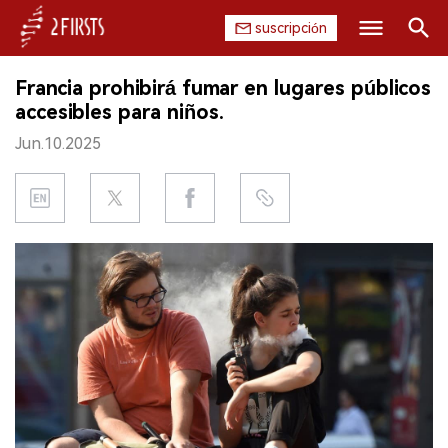
suscripción
Buscar
Francia prohibirá fumar en lugares públicos
INICIO
accesibles para niños.
Jun.10.2025
EMPRESA
PRODUCTO
REGULACIÓN
CHINA
DATOS
EXPOSICIÓN
ENTREVISTA