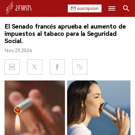
suscripción
Buscar
El Senado francés aprueba el aumento de
INICIO
impuestos al tabaco para la Seguridad
Social.
EMPRESA
Nov.25.2024
PRODUCTO
REGULACIÓN
CHINA
DATOS
EXPOSICIÓN
ENTREVISTA