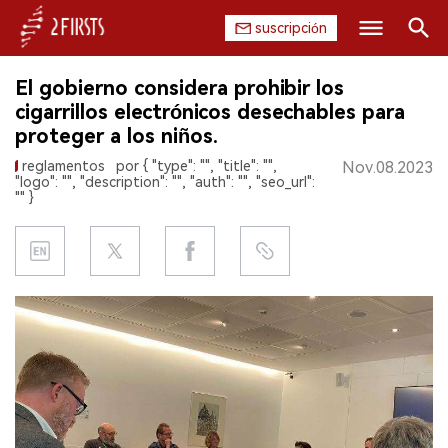
suscripción
Buscar
El gobierno considera prohibir los
INICIO
cigarrillos electrónicos desechables para
proteger a los niños.
EMPRESA
reglamentos
por { "type": "", "title": "",
Nov.08.2023
"logo": "", "description": "", "auth": "", "seo_url":
PRODUCTO
"" }
REGULACIÓN
CHINA
DATOS
EXPOSICIÓN
ENTREVISTA