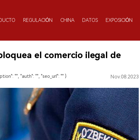
DUCTO
REGULACIÓN
CHINA
DATOS
EXPOSICIÓN
loquea el comercio ilegal de
ption": "", "auth": "", "seo_url": "" }
Nov.08.2023