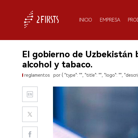
INICIO
EMPRESA
PRO
El gobierno de Uzbekistán b
alcohol y tabaco.
reglamentos
por { "type": "", "title": "", "logo": "", "descri