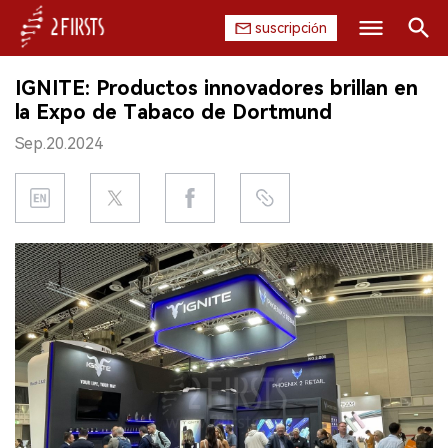
suscripción
Buscar
IGNITE: Productos innovadores brillan en
INICIO
la Expo de Tabaco de Dortmund
Sep.20.2024
EMPRESA
PRODUCTO
REGULACIÓN
CHINA
DATOS
EXPOSICIÓN
ENTREVISTA