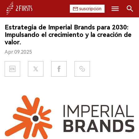
suscripción
Buscar
Estrategia de Imperial Brands para 2030:
INICIO
Impulsando el crecimiento y la creación de
valor.
EMPRESA
Apr.09.2025
PRODUCTO
REGULACIÓN
CHINA
DATOS
EXPOSICIÓN
ENTREVISTA