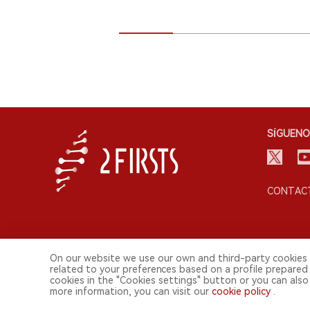
SÍGUENO
CONTACT
On our website we use our own and third-party cookies 
related to your preferences based on a profile prepared
cookies in the "Cookies settings" button or you can also 
© 2026 Shenzhen 2FIRSTS Technology Co.,Ltd. Todos lo
more information, you can visit our
cookie policy
.
2FIRSTS solo es accesible para profesionales de la industria, in