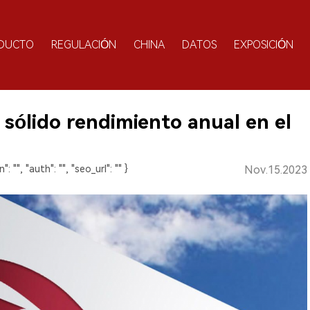
DUCTO
REGULACIÓN
CHINA
DATOS
EXPOSICIÓN
 sólido rendimiento anual en el
": "", "auth": "", "seo_url": "" }
Nov.15.2023