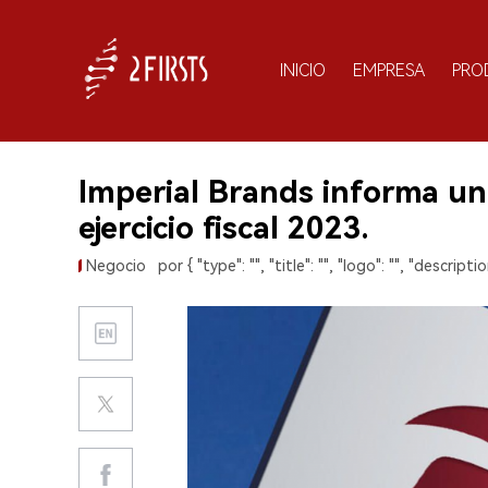
INICIO
EMPRESA
PRO
Imperial Brands informa un
ejercicio fiscal 2023.
Negocio
por { "type": "", "title": "", "logo": "", "description