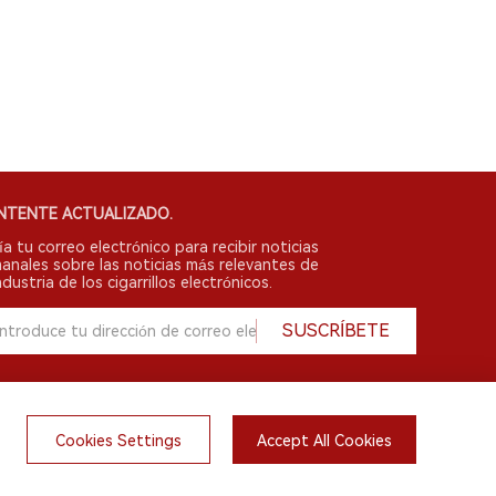
NTENTE ACTUALIZADO.
ía tu correo electrónico para recibir noticias
anales sobre las noticias más relevantes de
ndustria de los cigarrillos electrónicos.
SUSCRÍBETE
Cookies Settings
Accept All Cookies
English
do.