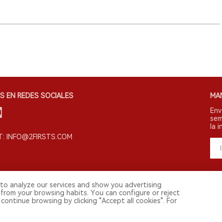
S EN REDES SOCIALES
MA
Env
sem
la i
: INFO@2FIRSTS.COM
to analyze our services and show you advertising
 from your browsing habits. You can configure or reject
continue browsing by clicking "Accept all cookies". For
s derechos reservados.
vestigadores, medios y otros profesionales. El acceso por menores está prohibi