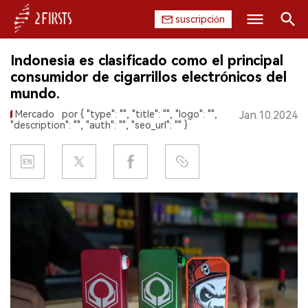
suscripción
Buscar
Indonesia es clasificado como el principal
INICIO
consumidor de cigarrillos electrónicos del
mundo.
EMPRESA
Mercado
por { "type": "", "title": "", "logo": "",
Jan.10.2024
"description": "", "auth": "", "seo_url": "" }
PRODUCTO
REGULACIÓN
CHINA
DATOS
EXPOSICIÓN
ENTREVISTA