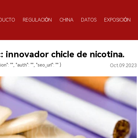
DUCTO
REGULACIÓN
CHINA
DATOS
EXPOSICIÓN
 innovador chicle de nicotina.
ion": "", "auth": "", "seo_url": "" }
Oct.09.2023