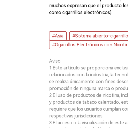
muchos expresan que el producto les h
como cigarrillos electrónicos).
#Asia
#Sistema abierto-cigarrill
#Cigarrillos Electrónicos con Nicoti
Aviso
1.Este artículo se proporciona exclus
relacionados con la industria, la tecno
se realiza únicamente con fines desc
promoción de ninguna marca o produ
2.El uso de productos de nicotina, incl
y productos de tabaco calentado, está
requiere que los usuarios cumplan con
respectivas jurisdicciones.
3.El acceso o la visualización de est