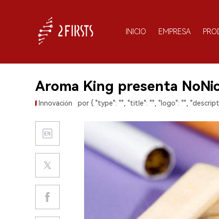
INICIO
EMPRESA
PRO
Aroma King presenta NoNic:
Innovación
por { "type": "", "title": "", "logo": "", "descript