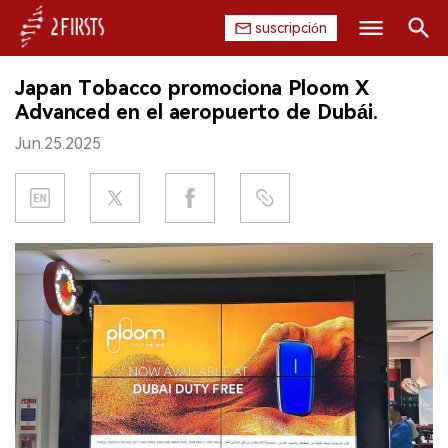
suscripción
Buscar
Japan Tobacco promociona Ploom X
INICIO
Advanced en el aeropuerto de Dubái.
Jun.25.2025
EMPRESA
PRODUCTO
REGULACIÓN
CHINA
DATOS
EXPOSICIÓN
ENTREVISTA