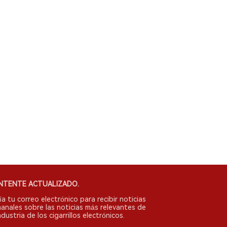
NTENTE ACTUALIZADO.
ía tu correo electrónico para recibir noticias
anales sobre las noticias más relevantes de
ndustria de los cigarrillos electrónicos.