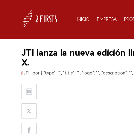
INICIO
EMPRESA
PRO
JTI lanza la nueva edición 
X.
JTI
por { "type": "", "title": "", "logo": "", "description": "",