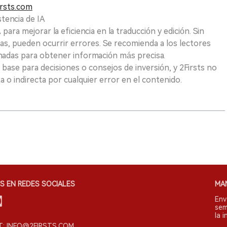
rsts.com
tencia de IA
para mejorar la eficiencia en la traducción y edición. Sin
as, pueden ocurrir errores. Se recomienda a los lectores
nadas para obtener información más precisa.
 base para decisiones o consejos de inversión, y 2Firsts no
 o indirecta por cualquier error en el contenido.
S EN REDES SOCIALES
MA
Env
sem
la i
: INFO@2FIRSTS.COM