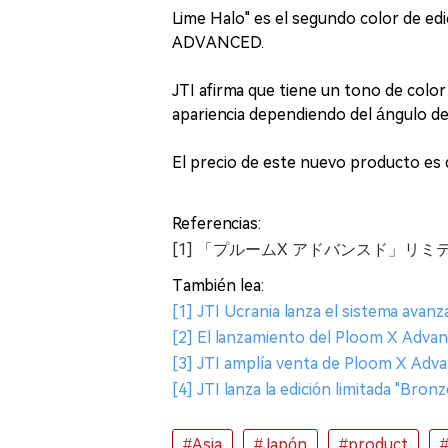
Lime Halo" es el segundo color de edi
ADVANCED.
JTI afirma que tiene un tono de color
apariencia dependiendo del ángulo de 
El precio de este nuevo producto es 
Referencias:
[1] 「プルームX アドバンスド」リ
También lea:
[1] JTI Ucrania lanza el sistema ava
[2] El lanzamiento del Ploom X Advan
[3] JTI amplía venta de Ploom X Adv
[4] JTI lanza la edición limitada "Bro
#Asia
#Japón
#product