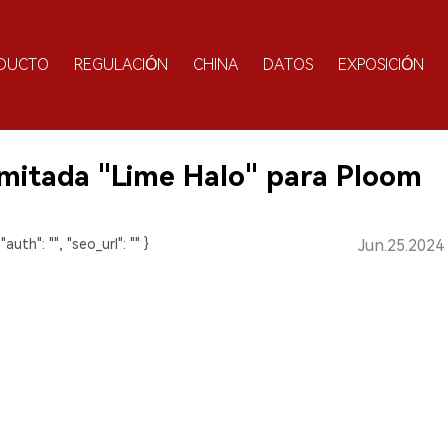
DUCTO
REGULACIÓN
CHINA
DATOS
EXPOSICIÓN
limitada "Lime Halo" para Ploom
 "auth": "", "seo_url": "" }
Jun.25.2024