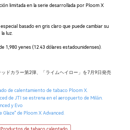
ción limitada en la serie desarrollada por Ploom X
 especial basado en gris claro que puede cambiar su
la luz.
de 1,980 yenes (12.43 dólares estadounidenses).
ミテッドカラー第2弾、「ライムヘイロー」を7月9日発売
nzado de calentamiento de tabaco Ploom X.
ced de JTI se estrena en el aeropuerto de Milán.
anced y Evo
nze Glaze" de Ploom X Advanced.
#Productos de tabaco calentado