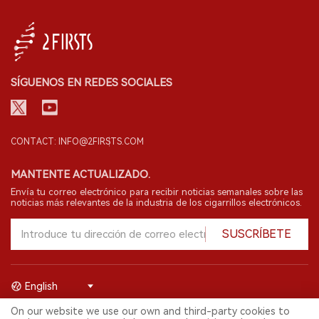
SÍGUENOS EN REDES SOCIALES
CONTACT: INFO@2FIRSTS.COM
MANTENTE ACTUALIZADO.
Envía tu correo electrónico para recibir noticias semanales sobre las
noticias más relevantes de la industria de los cigarrillos electrónicos.
SUSCRÍBETE
English
On our website we use our own and third-party cookies to
© 2026 Shenzhen 2FIRSTS Technology Co.,Ltd. Todos los derechos