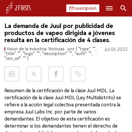
suscripción
Buscar
La demanda de Juul por publicidad de
INICIO
productos de vapeo dirigida a jóvenes
resulta en la certificación de 4 clases.
EMPRESA
Visión de la industria
Noticias
por { "type": "",
Jul.06.2022
"title": "", "logo": "", "description": "", "auth": "",
PRODUCTO
"seo_url": "" }
REGULACIÓN
CHINA
Resumen de la certificación de la clase Juul MDL: La
certificación de la clase Juul MDL (Ley Multidistrito) se
DATOS
refiere a la acción legal colectiva presentada contra la
empresa Juul Labs Inc. por parte de varios
EXPOSICIÓN
demandantes. El objetivo de esta certificación es
determinar si los demandantes tienen el derecho de
ENTREVISTA