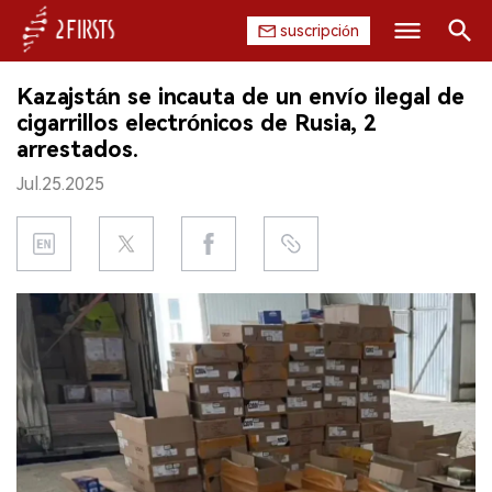
suscripción
Buscar
Kazajstán se incauta de un envío ilegal de
INICIO
cigarrillos electrónicos de Rusia, 2
arrestados.
EMPRESA
Jul.25.2025
PRODUCTO
REGULACIÓN
CHINA
DATOS
EXPOSICIÓN
ENTREVISTA