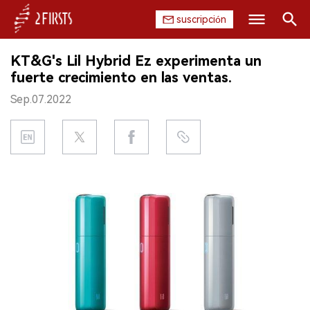
suscripción
Buscar
KT&G's Lil Hybrid Ez experimenta un
INICIO
fuerte crecimiento en las ventas.
Sep.07.2022
EMPRESA
PRODUCTO
REGULACIÓN
CHINA
DATOS
EXPOSICIÓN
ENTREVISTA