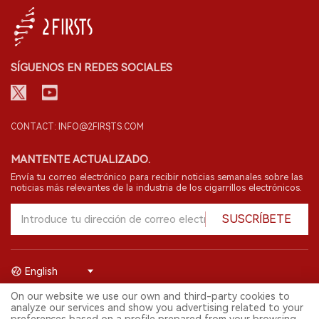
SÍGUENOS EN REDES SOCIALES
CONTACT: INFO@2FIRSTS.COM
MANTENTE ACTUALIZADO.
Envía tu correo electrónico para recibir noticias semanales sobre las
noticias más relevantes de la industria de los cigarrillos electrónicos.
SUSCRÍBETE
English
On our website we use our own and third-party cookies to
© 2026 Shenzhen 2FIRSTS Technology Co.,Ltd. Todos los derechos
analyze our services and show you advertising related to your
reservados.