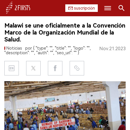
suscripción
Buscar
Malawi se une oficialmente a la Convención
INICIO
Marco de la Organización Mundial de la
Salud.
EMPRESA
Noticias
por { "type": "", "title": "", "logo": "",
Nov.21.2023
"description": "", "auth": "", "seo_url": "" }
PRODUCTO
REGULACIÓN
CHINA
DATOS
EXPOSICIÓN
ENTREVISTA