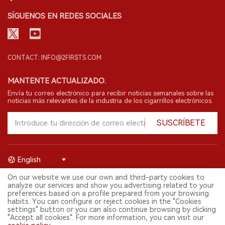
SÍGUENOS EN REDES SOCIALES
CONTACT: INFO@2FIRSTS.COM
MANTENTE ACTUALIZADO.
Envía tu correo electrónico para recibir noticias semanales sobre las
noticias más relevantes de la industria de los cigarrillos electrónicos.
SUSCRÍBETE
English
On our website we use our own and third-party cookies to
© 2026 Shenzhen 2FIRSTS Technology Co.,Ltd. Todos los derechos
analyze our services and show you advertising related to your
reservados.
preferences based on a profile prepared from your browsing
2FIRSTS solo es accesible para profesionales de la industria,
habits. You can configure or reject cookies in the "Cookies
investigadores, medios y otros profesionales. El acceso por menores
settings" button or you can also continue browsing by clicking
está prohibido.
"Accept all cookies". For more information, you can visit our
Este sitio web presta servicios a usuarios fuera del territorio chino