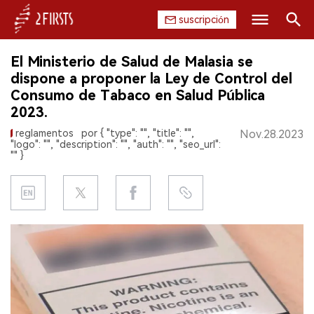
suscripción
Buscar
El Ministerio de Salud de Malasia se
INICIO
dispone a proponer la Ley de Control del
Consumo de Tabaco en Salud Pública
EMPRESA
2023.
reglamentos
por { "type": "", "title": "",
Nov.28.2023
PRODUCTO
"logo": "", "description": "", "auth": "", "seo_url":
"" }
REGULACIÓN
CHINA
DATOS
EXPOSICIÓN
ENTREVISTA