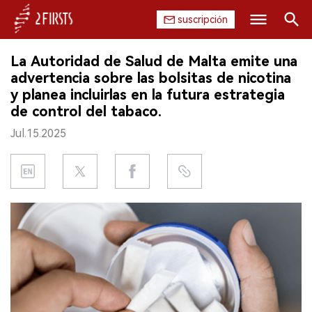
suscripción
Buscar
La Autoridad de Salud de Malta emite una
INICIO
advertencia sobre las bolsitas de nicotina
y planea incluirlas en la futura estrategia
EMPRESA
de control del tabaco.
Jul.15.2025
PRODUCTO
REGULACIÓN
CHINA
DATOS
EXPOSICIÓN
ENTREVISTA