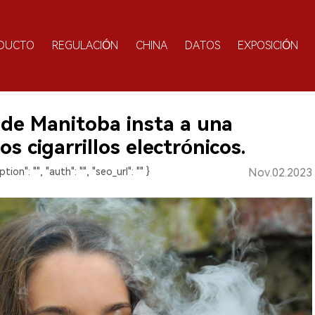
DUCTO
REGULACIÓN
CHINA
DATOS
EXPOSICIÓN
de Manitoba insta a una
s cigarrillos electrónicos.
ption": "", "auth": "", "seo_url": "" }
Nov.02.2023