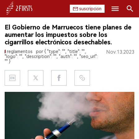
suscripción
Buscar
El Gobierno de Marruecos tiene planes de
INICIO
aumentar los impuestos sobre los
cigarrillos electrónicos desechables.
EMPRESA
reglamentos
por { "type": "", "title": "",
Nov.13.2023
"logo": "", "description": "", "auth": "", "seo_url":
PRODUCTO
"" }
REGULACIÓN
CHINA
DATOS
EXPOSICIÓN
ENTREVISTA