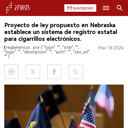
suscripción
Buscar
Proyecto de ley propuesto en Nebraska
INICIO
establece un sistema de registro estatal
para cigarrillos electrónicos.
EMPRESA
reglamentos
por { "type": "", "title": "",
Mar.18.2024
"logo": "", "description": "", "auth": "", "seo_url":
PRODUCTO
"" }
REGULACIÓN
CHINA
DATOS
EXPOSICIÓN
ENTREVISTA