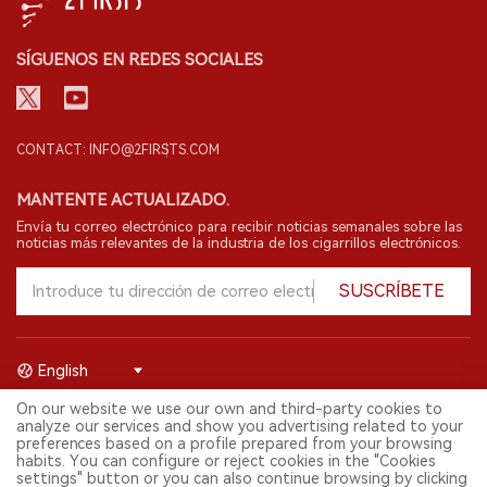
SÍGUENOS EN REDES SOCIALES
CONTACT: INFO@2FIRSTS.COM
MANTENTE ACTUALIZADO.
Envía tu correo electrónico para recibir noticias semanales sobre las
noticias más relevantes de la industria de los cigarrillos electrónicos.
SUSCRÍBETE
English
On our website we use our own and third-party cookies to
© 2026 Shenzhen 2FIRSTS Technology Co.,Ltd. Todos los derechos
analyze our services and show you advertising related to your
reservados.
preferences based on a profile prepared from your browsing
2FIRSTS solo es accesible para profesionales de la industria,
habits. You can configure or reject cookies in the "Cookies
investigadores, medios y otros profesionales. El acceso por menores
settings" button or you can also continue browsing by clicking
está prohibido.