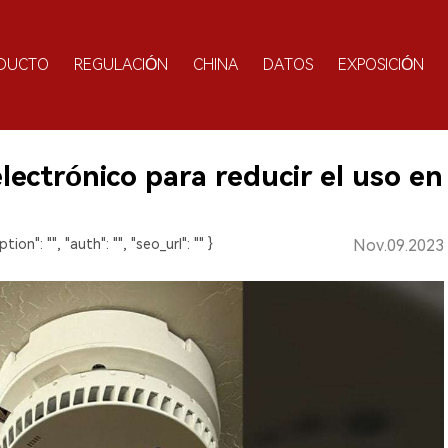
DUCTO
REGULACIÓN
CHINA
DATOS
EXPOSICIÓN
lectrónico para reducir el uso en
ption": "", "auth": "", "seo_url": "" }
Nov.09.2023