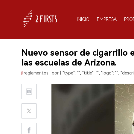
INICIO
EMPRESA
PRO
Nuevo sensor de cigarrillo e
las escuelas de Arizona.
reglamentos
por { "type": "", "title": "", "logo": "", "descri