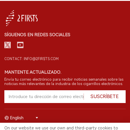
SÍGUENOS EN REDES SOCIALES
CONTACT: INFO@2FIRSTS.COM
MANTENTE ACTUALIZADO.
Envía tu correo electrónico para recibir noticias semanales sobre las
noticias más relevantes de la industria de los cigarrillos electrónicos.
SUSCRÍBETE
English
On our website we use our own and third-party cookies to
© 2026 Shenzhen 2FIRSTS Technology Co.,Ltd. Todos los derechos