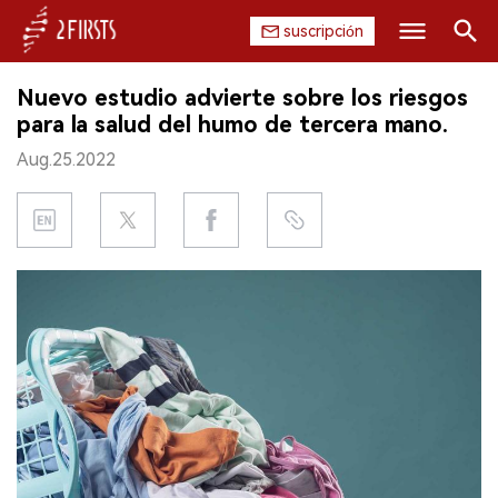
suscripción
Buscar
Nuevo estudio advierte sobre los riesgos
INICIO
para la salud del humo de tercera mano.
Aug.25.2022
EMPRESA
PRODUCTO
REGULACIÓN
CHINA
DATOS
EXPOSICIÓN
ENTREVISTA